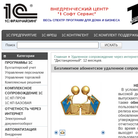
ВЕСЬ СПЕКТР ПРОГРАММ
ДЛЯ ДОМА И БИЗНЕСА
1С:ПРЕДПРИЯТИЕ
1С:ФРЕШ
1С:КОНТРАГЕНТ
1С:КОМПЛЕКТ ПОДДЕРЖКИ
Поиск
Категории
Главная
»
Удаленное сопровождение через интернет
"Дистанционный". 12 месяцев.
ПРОГРАММЫ 1С
Бухгалтерский учет
Безлимитное абонентское удаленное сопров
Управление персоналом
Управление торговлей
Комплексные решения
Н
КОМПЛЕКСНОЕ
В условия
СОПРОВОЖДЕНИЕ 1С
высокой д
1С:КП ПРОФ
выпускаютс
также
обн
1С:КП БАЗОВАЯ
пользоват
ОТЧЕТНОСТЬ ЧЕРЕЗ
релиза ко
ИНТЕРНЕТ
обновление
Электронный
утвержден
документооборот
отчетности
Во время 
АВТОМАТИЗАЦИЯ
выходят 
Внедрение
пользоват