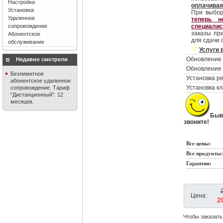
Настройка
оплачивая
Установка
При выбор
Удаленное
теперь н
сопровождение
специалис
заказы пр
Абонентское
для сдачи 
обслуживание
Услуги 
Обновление
Недавно смотрели
Обновление 
Безлимитное
Установка р
абонентское удаленное
Установка к
сопровождение. Тариф
"Дистанционный". 12
месяцев.
Быв
звоните!
Все цены:
Все продукты:
Гарантия:
Цена:
2
Чтобы заказать