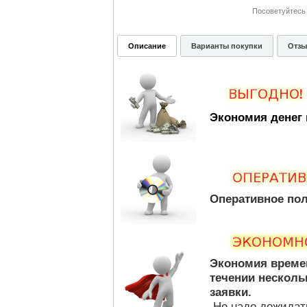
Посоветуйтесь 
Описание
Варианты покупки
Отз
Экономия денег 
Оперативное пол
Экономия време
течении несколь
заявки.
Не надо дожидат