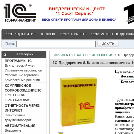
ВЕСЬ СПЕКТР ПРОГРАММ
ДЛЯ ДОМА И БИЗНЕСА
1С:ПРЕДПРИЯТИЕ
1С:ФРЕШ
1С:КОНТРАГЕНТ
1С:КОМПЛЕКТ ПОДДЕРЖКИ
Поиск
Категории
Главная
»
БУХГАЛТЕРСКИЕ РЕШЕНИЯ
»
1С:Предпр
ПРОГРАММЫ 1С
1С:Предприятие 8. Клиентская лицензия на 1
Бухгалтерский учет
Управление персоналом
При покупк
Управление торговлей
Доставк
Комплексные решения
Бесплат
КОМПЛЕКСНОЕ
СОПРОВОЖДЕНИЕ 1С
1С:КП ПРОФ
Для испол
1С:КП БАЗОВАЯ
компьютер
ОТЧЕТНОСТЬ ЧЕРЕЗ
приобрете
ИНТЕРНЕТ
лицензий.
Электронный
Клиентские 
документооборот
основных п
на тех же р
АВТОМАТИЗАЦИЯ
включающую
Внедрение
Программы